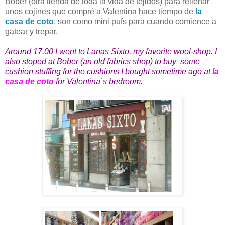
Bober (otra tienda de toda la vida de tejidos) para rellenar
unos cojines que compré a Valentina hace tiempo de
la
casa de coto
, son como mini pufs para cuando comience a
gatear y trepar.
Around 17.00 I went to Lanas Sixto, my favorite wool-shop. I
also stoped at Bober (an old fabrics shop) to buy some
cushion stuffing for the cushions I bought sometime ago at
la
casa de coto
for Valentina´s bedroom.