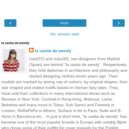
‹
›
Inicio
Ver versión web
la casita de wendy
la casita de wendy
Inés(37) and Iván(40), two designers from Madrid
(Spain) are behind “la casita de wendy”. Respectively,
they hold diplomas in architecture and philosophy and
started designing clothes seven years ago. Their
models are marked by strong use of colours, by original shapes, their
star shaped and dotted motifs based on Iberian fairy tales. They
have sold their collections in many international stores such as
Barneys in New York, Cocktail in Hong-kong, Matsuya, Lamp,
Bebelota and many more in Tokyo, Koh Samui and Fenwick in
London, ReRePaPa in Athens, Surface to Air in Paris, Suite and B-
Huno in Barcelona etc... In just a short time, “la casita de wendy” has
become one of the most popular brands in Europe with notably Björk
who chose some of their outfits for cover spreads for the English